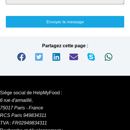
Envoyer le message
Partagez cette page :
Siège social de HelpMyFood :
6 rue d'armaillé,
75017 Paris - France
RCS Paris 949834311
TVA : FR02949834311